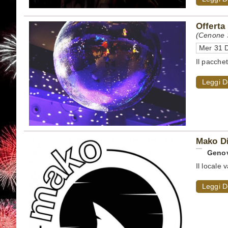
Offerta
(Cenone S
Mer 31 D
Il pacche
Leggi D
Mako D
Geno
Il locale
Leggi D