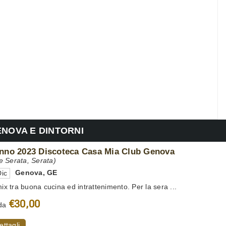
ENOVA E DINTORNI
nno 2023 Discoteca Casa Mia Club Genova
 Serata, Serata)
Genova
,
GE
ic
mix tra buona cucina ed intrattenimento. Per la sera ...
€30,00
da
ettagli