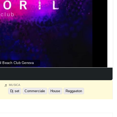
il Beach Club Genova
MUSICA
Dj set
Commerciale
House
Reggaeton