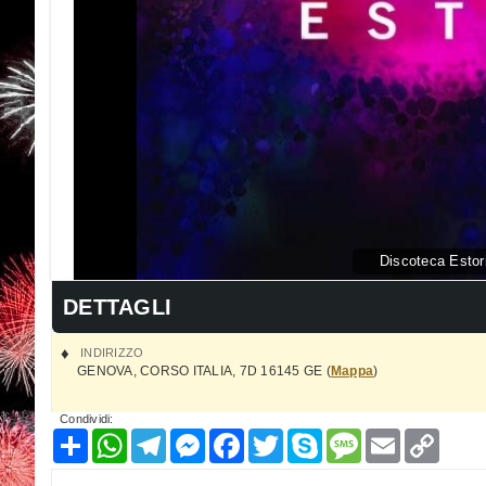
Discoteca Estor
DETTAGLI
INDIRIZZO
GENOVA
,
CORSO ITALIA, 7D
16145
GE
(
Mappa
)
Condividi:
Condividi
WhatsApp
Telegram
Messenger
Facebook
Twitter
Skype
Message
Email
Copy
Link