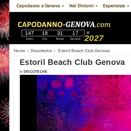
Capodanno a Genova
Nei Dintorni
Esperienze
147
18
31
16
al
2027
Giorni
Ore
Minuti
Secondi
Home
Discoteche
Estoril Beach Club Genova
Estoril Beach Club Genova
in
DISCOTECHE