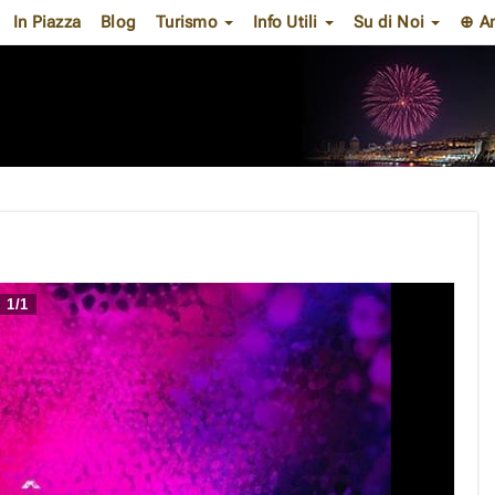
In Piazza
Blog
Turismo
Info Utili
Su di Noi
⊕ A
1
/
1