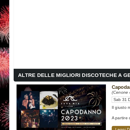
ALTRE DELLE MIGLIORI DISCOTECHE A G
Capoda
(Cenone e
Sab 31 D
Il giusto 
A partire 
Leggi D