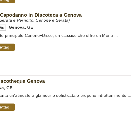
 Capodanno in Discoteca a Genova
erata e Pernotto, Cenone e Serata)
Genova
,
GE
ic
tto principale Cenone+Disco, un classico che offre un Menu ...
ettagli
iscotheque Genova
va
,
GE
 vanta un’atmosfera glamour e sofisticata e propone intrattenimento ..
ettagli