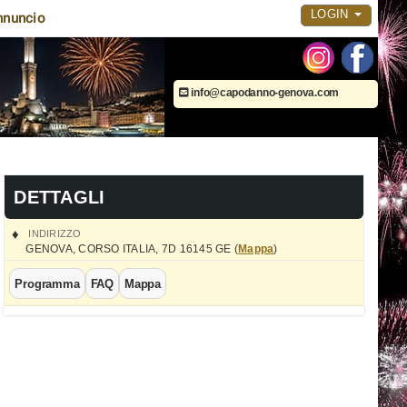
LOGIN
nnuncio
info@capodanno-genova.com
DETTAGLI
INDIRIZZO
GENOVA
,
CORSO ITALIA, 7D
16145
GE
(
Mappa
)
Programma
FAQ
Mappa