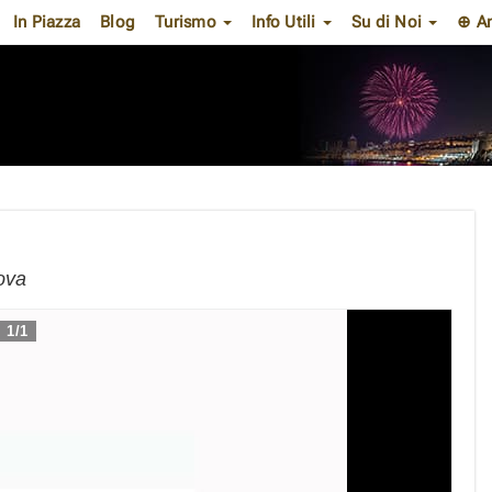
In Piazza
Blog
Turismo
Info Utili
Su di Noi
⊕ A
nova
1
/
1