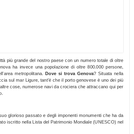
ittà più grande del nostro paese con un numero totale di oltre
enova ha invece una popolazione di oltre 800.000 persone,
ll'area metropolitana.
Dove si trova Genova
? Situata nella
accia sul mar Ligure, tant’è che il porto genovese è uno dei più
le altre cose, numerose navi da crociera che attraccano qui per
o.
 suo glorioso passato e degli imponenti monumenti che ha da
è stato iscritto nella Lista del Patrimonio Mondiale (UNESCO) nel