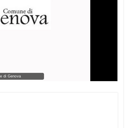
e di Genova
py
nk