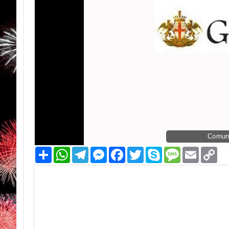
Comun
Condividi
WhatsApp
Telegram
Messenger
Facebook
Twitter
Skype
Message
Email
Co
Li