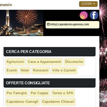
LOGIN
nnuncio
info@capodanno-genova.com
CERCA PER CATEGORIA
Agriturismi
Case e Appartamenti
Discoteche
Eventi
Hotel
Ristoranti
Ville e Castelli
OFFERTE CONSIGLIATE
Per Famiglie
Per Coppie
Terme o SPA
Capodanno Camogli
Capodanno Chiavari