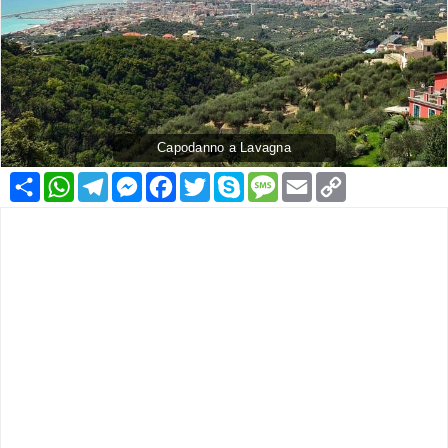
Capodanno a Lavagna
Condividi
WhatsApp
Telegram
Messenger
Facebook
Twitter
Skype
Message
Email
Copy
Link