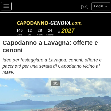
Login
Toggle navigation
2027
146
12
28
23
al
Giorni
Ore
Minuti
Secondi
Capodanno a Lavagna: offerte e
cenoni
Idee per festeggiare a Lavagna: cenoni, offerte e
pacchetti per una serata di Capodanno vicino al
mare.
1
/
1