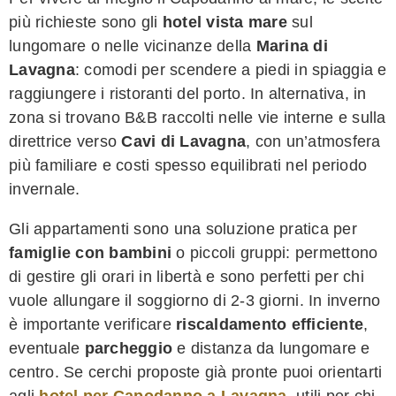
più richieste sono gli
hotel vista mare
sul
lungomare o nelle vicinanze della
Marina di
Lavagna
: comodi per scendere a piedi in spiaggia e
raggiungere i ristoranti del porto. In alternativa, in
zona si trovano B&B raccolti nelle vie interne e sulla
direttrice verso
Cavi di Lavagna
, con un’atmosfera
più familiare e costi spesso equilibrati nel periodo
invernale.
Gli appartamenti sono una soluzione pratica per
famiglie con bambini
o piccoli gruppi: permettono
di gestire gli orari in libertà e sono perfetti per chi
vuole allungare il soggiorno di 2-3 giorni. In inverno
è importante verificare
riscaldamento efficiente
,
eventuale
parcheggio
e distanza da lungomare e
centro. Se cerchi proposte già pronte puoi orientarti
agli
hotel per Capodanno a Lavagna
, utili per chi